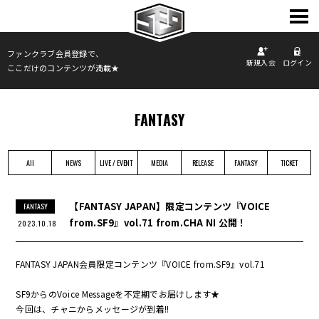
TOP
ファンクラブ会員登録で、
新規入会
ログイン
ここだけのコンテンツが満載★
INFORMATION
PROFILE
SCHEDULE
FANTASY
DISCOGRAPHY
PHOTO
All
NEWS
LIVE / EVENT
MEDIA
RELEASE
FANTASY
TICKET
MOVIE
FANCLUB
【FANTASY JAPAN】限定コンテンツ『VOICE
FANTASY
from.SF9』vol.71 from.CHA NI 公開！
2023.10.18
FANTASY JAPAN会員限定コンテンツ『VOICE from.SF9』vol.71
SF9からのVoice Messageを不定期でお届けします★
今回は、チャニからメッセージが到着!!