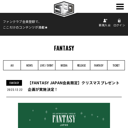
TOP
ファンクラブ会員登録で、
新規入会
ログイン
ここだけのコンテンツが満載★
INFORMATION
PROFILE
SCHEDULE
FANTASY
DISCOGRAPHY
PHOTO
All
NEWS
LIVE / EVENT
MEDIA
RELEASE
FANTASY
TICKET
MOVIE
FANCLUB
【FANTASY JAPAN会員限定】クリスマスプレゼント
FANTASY
企画が実施決定！
2023.12.22