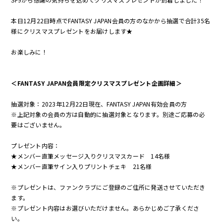
本日12月22日時点でFANTASY JAPAN会員の方のなかから抽選で合計35名
様にクリスマスプレゼントをお届けします★
お楽しみに！
＜FANTASY JAPAN会員限定クリスマスプレゼント企画詳細＞
抽選対象：2023年12月22日現在、FANTASY JAPAN有効会員の方
※上記対象の会員の方は自動的に抽選対象となります。別途ご応募の必
要はございません。
プレゼント内容：
★メンバー直筆メッセージ入りクリスマスカード 14名様
★メンバー直筆サイン入りプリントチェキ 21名様
※プレゼントは、ファンクラブにご登録のご住所に発送させていただき
ます。
※プレゼント内容はお選びいただけません。あらかじめご了承くださ
い。