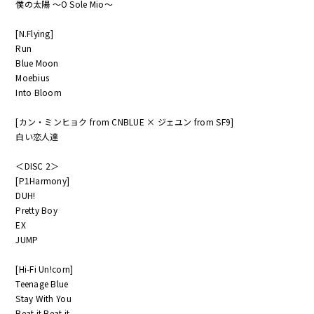
僕の太陽 ～O Sole Mio～
[N.Flying]
Run
Blue Moon
Moebius
Into Bloom
[カン・ミンヒョク from CNBLUE × ジェユン from SF9]
白い恋人達
＜DISC 2＞
[P1Harmony]
DUH!
Pretty Boy
EX
JUMP
[Hi-Fi Un!corn]
Teenage Blue
Stay With You
Beat it Beat it