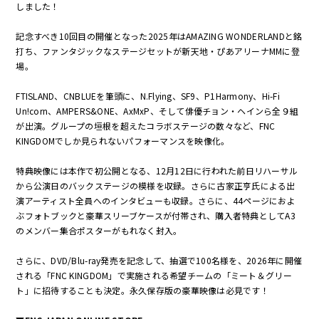
しました！
記念すべき10回目の開催となった2025年はAMAZING WONDERLANDと銘
打ち、ファンタジックなステージセットが新天地・ぴあアリーナMMに登
場。
FTISLAND、CNBLUEを筆頭に、N.Flying、SF9、P1Harmony、Hi-Fi
Un!corn、AMPERS&ONE、AxMxP、そして俳優チョン・ヘインら全９組
が出演。グループの垣根を超えたコラボステージの数々など、FNC
KINGDOMでしか見られないパフォーマンスを映像化。
特典映像には本作で初公開となる、12月12日に行われた前日リハーサル
から公演日のバックステージの模様を収録。さらに古家正亨氏による出
演アーティスト全員へのインタビューも収録。さらに、44ページにおよ
ぶフォトブックと豪華スリーブケースが付帯され、購入者特典としてA3
のメンバー集合ポスターがもれなく封入。
さらに、DVD/Blu-ray発売を記念して、抽選で100名様を、2026年に開催
される「FNC KINGDOM」で実施される希望チームの「ミート＆グリー
ト」に招待することも決定。永久保存版の豪華映像は必見です！