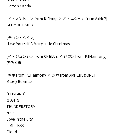
Cotton Candy
[イ・スンヒョプ from N.Flying × ハ・ユジュン from AxMxP]
SEE YOU LATER
[チョン・ヘイン]
Have Yourself A Merry Little Christmas
[イ・ジョンシン from CNBLUE × ジウン from P1Harmony]
灰色と青
[ギホ from P1Harmony × ジホ from AMPERS&ONE]
Misery Business
[FTISLAND]
GIANTS
THUNDERSTORM
No.3
Love in the City
LIMITLESS
Cloud