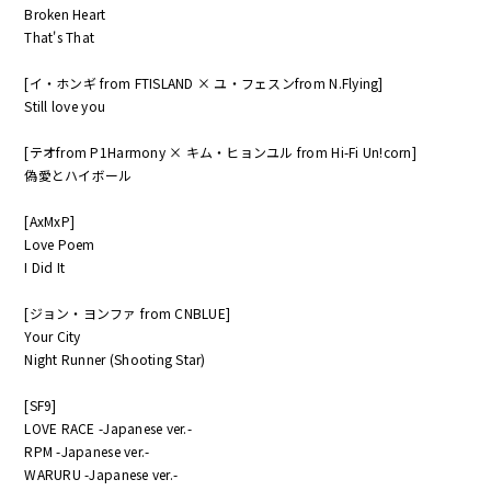
Broken Heart
That's That
[イ・ホンギ from FTISLAND × ユ・フェスンfrom N.Flying]
Still love you
[テオfrom P1Harmony × キム・ヒョンユル from Hi-Fi Un!corn]
偽愛とハイボール
[AxMxP]
Love Poem
I Did It
[ジョン・ヨンファ from CNBLUE]
Your City
Night Runner (Shooting Star)
[SF9]
LOVE RACE -Japanese ver.-
RPM -Japanese ver.-
WARURU -Japanese ver.-