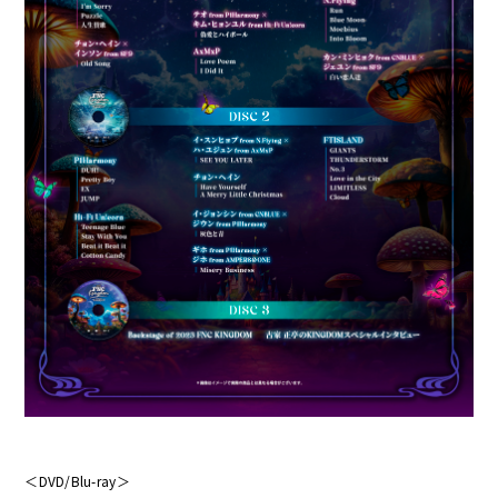
＜DVD/Blu-ray＞