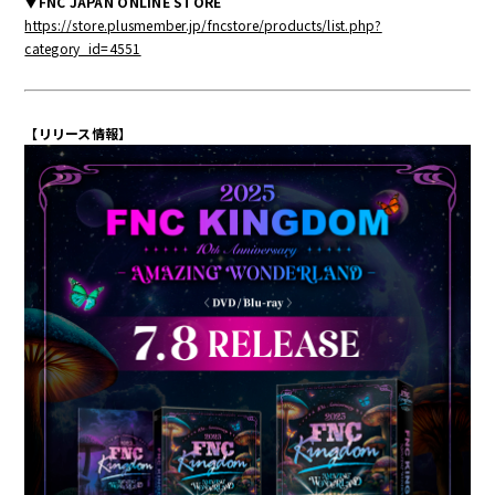
▼FNC JAPAN ONLINE STORE
https://store.plusmember.jp/fncstore/products/list.php?
category_id=4551
【リリース情報】