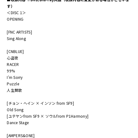
す）
＜DISC 1＞
OPENING
[FNC ARTISTS]
Sing Along
[CNBLUE]
心盗夜
RACER
99%
I'm Sorry
Puzzle
人生賛歌
[チョン・ヘイン × インソン from SF9]
Old Song
[ユテヤンfrom SF9 × ソウルfrom P1Harmony]
Dance Stage
[AMPERS&ONE]