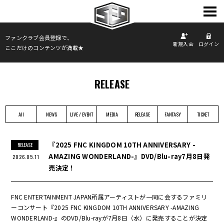
TOP
ファンクラブ会員登録で、
新規入会
ログイン
ここだけのコンテンツが満載★
INFORMATION
PROFILE
SCHEDULE
RELEASE
DISCOGRAPHY
PHOTO
All
NEWS
LIVE / EVENT
MEDIA
RELEASE
FANTASY
TICKET
MOVIE
FANCLUB
『2025 FNC KINGDOM 10TH ANNIVERSARY -
RELEASE
AMAZING WONDERLAND-』DVD/Blu-ray7月8日発
2026.05.11
売決定！
FNC ENTERTAINMENT JAPAN所属アーティストが一同に会するファミリ
ーコンサート『2025 FNC KINGDOM 10TH ANNIVERSARY -AMAZING
WONDERLAND-』のDVD/Blu-rayが7月8日（水）に発売することが決定