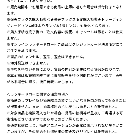
あらかじめご了承ください。
※販売期間中でも用意できる商品の上限に達した場合は受付終了となり
ます。
※楽天ブックス購入特典＜★楽天ブックス限定購入特典★トレーディン
グカード（ソロ6種よりランダム1種）＞は、対象外となります。
※購入手続き完了後のご注文内容の変更、キャンセルは承ることは出来
ません。
※オンラインラッキードロー付き商品はクレジットカード決済限定にて
ご注文を承ります。
※商品のキャンセル、返品、返金はできません。
※海外発送はできません。
※やむを得ない事情により、賞品の内容が変更になる場合があります。
※本企画は販売期間終了後に追加販売を行う可能性がございます。販売
がある場合に限り、後日発表いたします。
＜ラッキードローに関する注意事項＞
※抽選のリプレイ及び抽選結果の変更はいかなる理由があっても承ること
が出来ません。また、抽選権利の払い戻しも承ることが出来ません。
※対象商品を複数購入された場合、賞品の絵柄等が重複して当選する可
能性もございますのであらかじめご了承ください。
※通信状態により、抽選アニメーションが正常に表示されない場合がご
ざいますが、その場合も抽選結果の変更及びリプレイは出来ません。