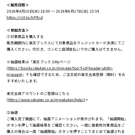
＜販売日程＞
2026年6月10日(水) 18:00 ～ 2026年6月17日(水) 23:59
https://r10.to/hPIfcd
＜参加方法＞
①対象商品を購入する
販売期間内に楽天ブックスにて対象商品をクレジットカード決済にてご
購入ください。代引き、コンビニ店頭支払いでのご購入はできません。
※抽選結果は「楽天ブックスMyページ
(
https://books.rakuten.co.jp/mypage/top?l-id=header-utility-
mypage
)」でも確認できるため、ご注文前の楽天会員登録（無料）をお
すすめいたします。
楽天会員アカウントのご登録はこちら
(
https://www.rakuten.co.jp/myrakuten/help/
)>
②抽選
ご購入完了画面にて、抽選アニメーションが表示されます。「抽選開始」
ボタンを押して抽選結果をご確認ください。一度に複数枚対象商品をご
購入の場合は一度「抽選開始」ボタンを押すことでまとめて抽選されま