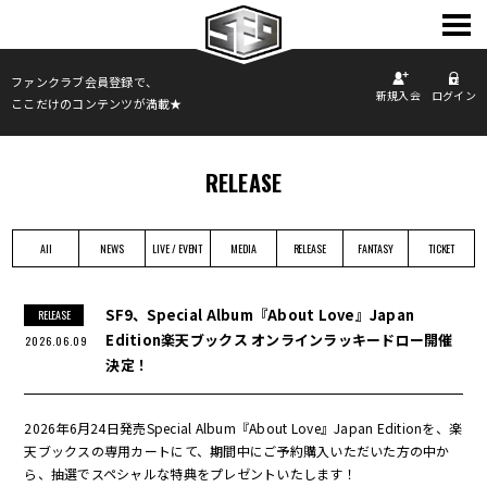
TOP
ファンクラブ会員登録で、
新規入会
ログイン
ここだけのコンテンツが満載★
INFORMATION
PROFILE
SCHEDULE
RELEASE
DISCOGRAPHY
PHOTO
All
NEWS
LIVE / EVENT
MEDIA
RELEASE
FANTASY
TICKET
MOVIE
FANCLUB
SF9、Special Album『About Love』Japan
RELEASE
Edition楽天ブックス オンラインラッキードロー開催
2026.06.09
決定！
2026年6月24日発売Special Album『About Love』Japan Editionを、楽
天ブックスの専用カートにて、期間中にご予約購入いただいた方の中か
ら、抽選でスペシャルな特典をプレゼントいたします！