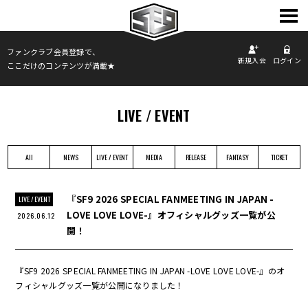
TOP
ファンクラブ会員登録で、
新規入会
ログイン
ここだけのコンテンツが満載★
INFORMATION
PROFILE
SCHEDULE
LIVE / EVENT
DISCOGRAPHY
PHOTO
All
NEWS
LIVE / EVENT
MEDIA
RELEASE
FANTASY
TICKET
MOVIE
FANCLUB
『SF9 2026 SPECIAL FANMEETING IN JAPAN -
LIVE / EVENT
LOVE LOVE LOVE-』オフィシャルグッズ一覧が公
2026.06.12
開！
『SF9 2026 SPECIAL FANMEETING IN JAPAN -LOVE LOVE LOVE-』のオ
フィシャルグッズ一覧が公開になりました！