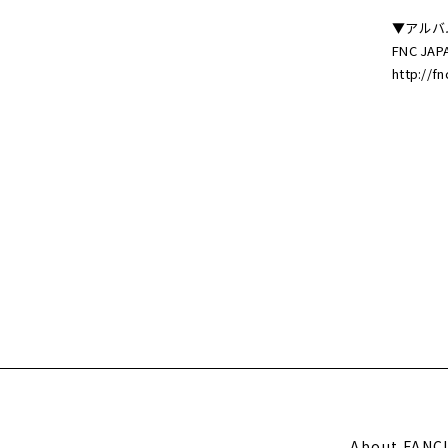
▼アルバ
FNC JAP
http://fn
About FANC