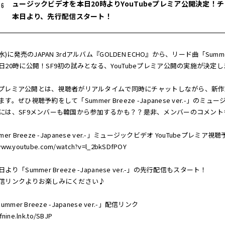
ュージックビデオを本日20時よりYouTubeプレミア公開決定
16
本日より、先行配信スタート！
(水)に発売のJAPAN 3rdアルバム『GOLDEN ECHO』から、リード曲「Summer 
日20時に公開！SF9初の試みとなる、YouTubeプレミア公開の実施が決定
ubeプレミア公開とは、視聴者がリアルタイムで同時にチャットしながら、
す。ぜひ視聴予約をして「Summer Breeze -Japanese ver.-
には、SF9メンバーも韓国から参加するかも？？是非、メンバーのコメン
er Breeze -Japanese ver.-」ミュージックビデオ YouTubeプレミア視
/www.youtube.com/watch?v=l_2bkSDfPOY
より「Summer Breeze -Japanese ver.-」の先行配信もスタート！
信リンクよりお楽しみにください♪
ummer Breeze -Japanese ver.-」配信リンク
fnine.lnk.to/SBJP