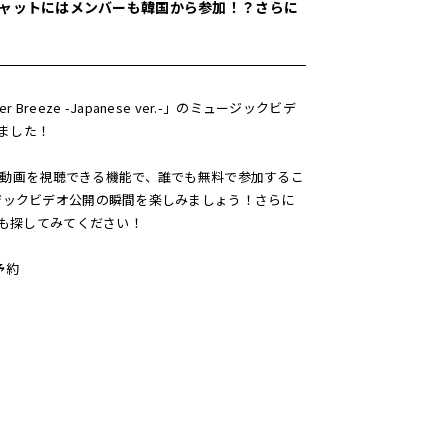
！チャットにはメンバーも韓国から参加！？さらに
Breeze -Japanese ver.-」のミュージックビデ
しました！
新作動画を視聴できる機能で、誰でも無料で参加するこ
」のミュージックビデオ公開の瞬間を楽しみましょう！さらに
トも探してみてください！
聴予約