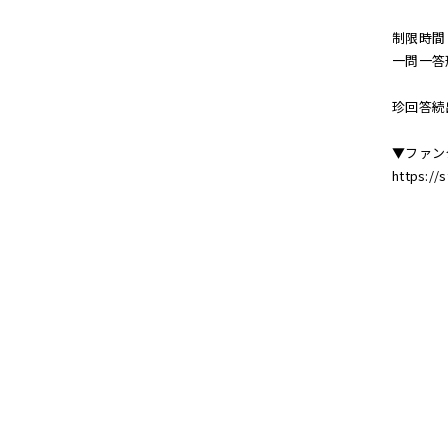
制限時間
一問一答
珍回答続出
▼ファンク
https://s