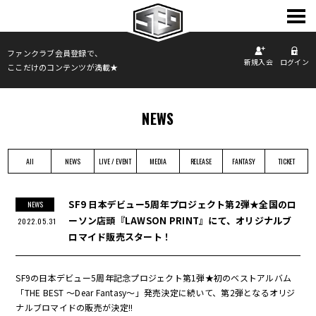
TOP
ファンクラブ会員登録で、
新規入会
ログイン
ここだけのコンテンツが満載★
INFORMATION
PROFILE
SCHEDULE
NEWS
DISCOGRAPHY
PHOTO
All
NEWS
LIVE / EVENT
MEDIA
RELEASE
FANTASY
TICKET
MOVIE
FANCLUB
SF9 日本デビュー5周年プロジェクト第2弾★全国のロ
NEWS
ーソン店頭『LAWSON PRINT』にて、オリジナルブ
2022.05.31
ロマイド販売スタート！
SF9の日本デビュー5周年記念プロジェクト第1弾★初のベストアルバム
「THE BEST 〜Dear Fantasy〜」発売決定に続いて、第2弾となるオリジ
ナルブロマイドの販売が決定!!