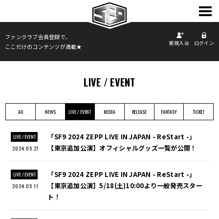
TOP
ファンクラブ会員登録で、
新規入会
ログイン
ここだけのコンテンツが満載★
INFORMATION
PROFILE
SCHEDULE
LIVE / EVENT
DISCOGRAPHY
PHOTO
All
NEWS
LIVE / EVENT
MEDIA
RELEASE
FANTASY
TICKET
MOVIE
FANCLUB
「SF9 2024 ZEPP LIVE IN JAPAN - ReStart -」
LIVE / EVENT
【東京追加公演】オフィシャルグッズ一覧が公開！
2024.05.27
「SF9 2024 ZEPP LIVE IN JAPAN - ReStart -」
LIVE / EVENT
【東京追加公演】5/18(土)10:00より一般発売スター
2024.05.11
ト！