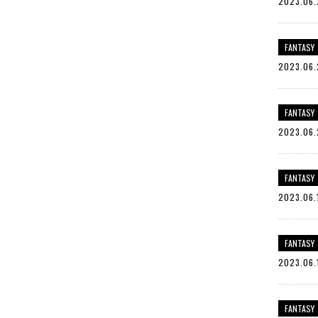
2023.06.
FANTASY
2023.06.
FANTASY
2023.06.
FANTASY
2023.06.
FANTASY
2023.06.
FANTASY