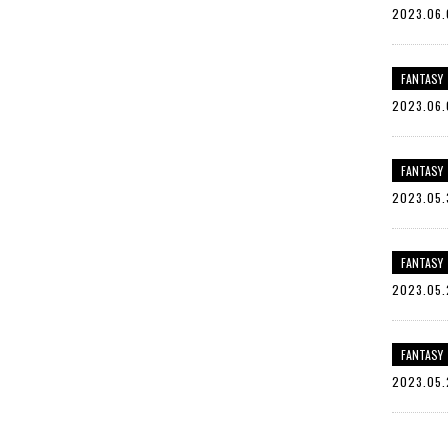
2023.06.
FANTASY
2023.06.
FANTASY
2023.05.
FANTASY
2023.05.
FANTASY
2023.05.