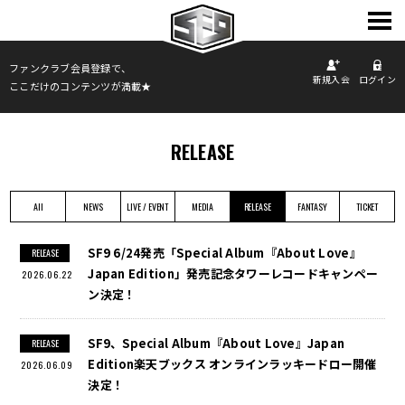
TOP
ファンクラブ会員登録で、
新規入会
ログイン
ここだけのコンテンツが満載★
INFORMATION
PROFILE
SCHEDULE
RELEASE
DISCOGRAPHY
PHOTO
All
NEWS
LIVE / EVENT
MEDIA
RELEASE
FANTASY
TICKET
MOVIE
FANCLUB
SF9 6/24発売「Special Album『About Love』
RELEASE
Japan Edition」発売記念タワーレコードキャンペー
2026.06.22
ン決定！
SF9、Special Album『About Love』Japan
RELEASE
Edition楽天ブックス オンラインラッキードロー開催
2026.06.09
決定！